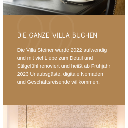
DIE GANZE VILLA BUCHEN
Die Villa Steiner wurde 2022 aufwendig
und mit viel Liebe zum Detail und
Stilgefühl renoviert und heißt ab Frühjahr
2023 Urlaubsgäste, digitale Nomaden
und Geschäftsreisende willkommen.